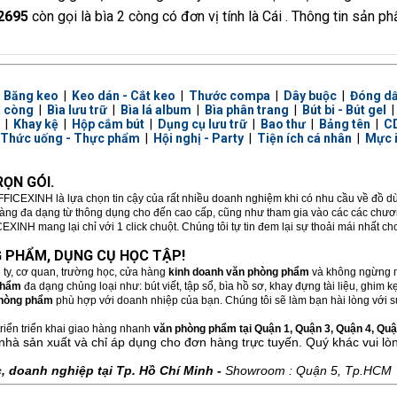
 2695
còn gọi là bìa 2 còng có đơn vị tính là Cái . Thông tin sản p
|
Băng keo
|
Keo dán - Cắt keo
|
Thước compa
|
Dây buộc
|
Đóng d
a còng
|
Bìa lưu trữ
|
Bìa lá album
|
Bìa phân trang
|
Bút bi - Bút gel
|
Khay kệ
|
Hộp cắm bút
|
Dụng cụ lưu trữ
|
Bao thư
|
Bảng tên
|
CD
Thức uống - Thực phẩm
|
Hội nghị - Party
|
Tiện ích cá nhân
|
Mực 
ỌN GÓI.
FFICEXINH là lựa chọn tin cậy của rất nhiều doanh nghiệm khi có nhu cầu về đồ 
hàng đa dạng từ thông dụng cho đến cao cấp, cũng như tham gia vào các các chương
XINH mang lại chỉ với 1 click chuột. Chúng tôi tự tin đem lại sự thoải mái nhất c
 PHẨM, DỤNG CỤ HỌC TẬP!
 ty, cơ quan, trường học, cửa hàng
kinh doanh văn phòng phẩm
và không ngừng m
phẩm
đa dạng chủng loại như: bút viết, tập sổ, bìa hồ sơ, khay đựng tài liệu, ghim
hòng phẩm
phù hợp với doanh nhiệp của bạn. Chúng tôi sẽ làm bạn hài lòng với sự
riển triển khai giao hàng nhanh
văn phòng phẩm tại Quận 1, Quận 3, Quận 4, Quận
nhà sản xuất và chỉ áp dụng cho đơn hàng trực tuyến. Quý khác vui lò
 doanh nghiệp tại Tp. Hồ Chí Minh -
Showroom : Quận 5, Tp.HCM