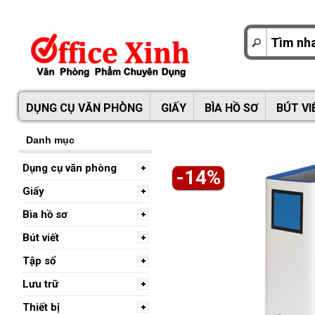
DỤNG CỤ VĂN PHÒNG
GIẤY
BÌA HỒ SƠ
BÚT VI
Danh mục
Dụng cụ văn phòng
-14%
Giấy
Bìa hồ sơ
Bút viết
Tập sổ
Lưu trữ
Thiết bị