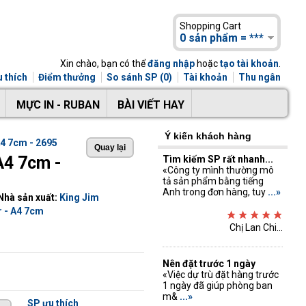
Shopping Cart
0 sản phẩm = ***
Xin chào, bạn có thể
đăng nhập
hoặc
tạo tài khoản
.
 thích
Điểm thưởng
So sánh SP (0)
Tài khoản
Thu ngân
MỰC IN - RUBAN
BÀI VIẾT HAY
Ý kiến khách hàng
A4 7cm - 2695
A4 7cm -
Tìm kiếm SP rất nhanh...
«Công ty mình thường mô
tả sản phẩm bằng tiếng
Anh trong đơn hàng, tuy
...»
Nhà sản xuất:
King Jim
r - A4 7cm
Chị Lan Chi...
Nên đặt trước 1 ngày
«Việc dự trù đặt hàng trước
1 ngày đã giúp phòng ban
m&
...»
SP ưu thích