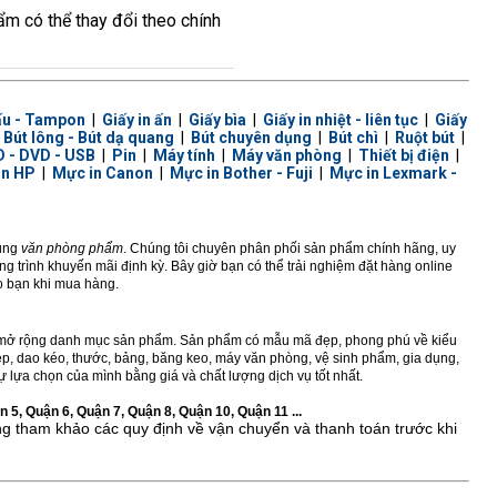
hẩm có thể thay đổi theo chính
ấu - Tampon
|
Giấy in ấn
|
Giấy bìa
|
Giấy in nhiệt - liên tục
|
Giấy
|
Bút lông - Bút dạ quang
|
Bút chuyên dụng
|
Bút chì
|
Ruột bút
|
 - DVD - USB
|
Pin
|
Máy tính
|
Máy văn phòng
|
Thiết bị điện
|
in HP
|
Mực in Canon
|
Mực in Bother - Fuji
|
Mực in Lexmark -
dùng
văn phòng phẩm
. Chúng tôi chuyên phân phối sản phẩm chính hãng, uy
 trình khuyến mãi định kỳ. Bây giờ bạn có thể trải nghiệm đặt hàng online
ho bạn khi mua hàng.
ở rộng danh mục sản phẩm. Sản phẩm có mẫu mã đẹp, phong phú về kiểu
 kẹp, dao kéo, thước, bảng, băng keo, máy văn phòng, vệ sinh phẩm, gia dụng,
 lựa chọn của mình bằng giá và chất lượng dịch vụ tốt nhất.
 5, Quận 6, Quận 7, Quận 8, Quận 10, Quận 11 ...
ng tham khảo các quy định về vận chuyển và thanh toán trước khi