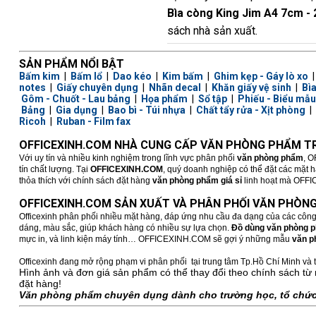
Bìa còng King Jim A4 7cm -
sách nhà sản xuất.
SẢN PHẨM NỔI BẬT
Bấm kim
|
Bấm lổ
|
Dao kéo
|
Kim bấm
|
Ghim kẹp - Gáy lò xo
notes
|
Giấy chuyên dụng
|
Nhãn decal
|
Khăn giấy vệ sinh
|
Bì
Gôm - Chuốt - Lau bảng
|
Họa phẩm
|
Sổ tập
|
Phiếu - Biểu mẫu
Bảng
|
Gia dụng
|
Bao bì - Túi nhựa
|
Chất tẩy rửa - Xịt phòng
|
Ricoh
|
Ruban - Film fax
OFFICEXINH.COM NHÀ CUNG CẤP VĂN PHÒNG PHẨM TR
Với uy tín và nhiều kinh nghiệm trong lĩnh vực phân phối
văn phòng phẩm
, O
tín chất lượng. Tại
OFFICEXINH.COM
, quý doanh nghiệp có thể đặt các mặt 
thỏa thích với chính sách đặt hàng
văn phòng phẩm giá sỉ
linh hoạt mà OFFICE
OFFICEXINH.COM SẢN XUẤT VÀ PHÂN PHỐI VĂN PHÒNG
Officexinh phân phối nhiều mặt hàng, đáp ứng nhu cầu đa dạng của các công
dáng, màu sắc, giúp khách hàng có nhiều sự lựa chọn.
Đồ dùng văn phòng 
mực in, và linh kiện máy tính… OFFICEXINH.COM sẽ gợi ý những mẫu
văn p
Officexinh đang mở rộng phạm vi phân phối tại trung tâm Tp.Hồ Chí Minh và t
Hình ảnh và đơn giá sản phẩm có thể thay đổi theo chính sách từ 
đặt hàng!
Văn phòng phẩm chuyên dụng dành cho trường học, tổ chức,