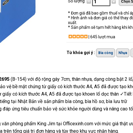
Số lượng:
* Đơn giá đã bao gồm thuế và chỉ 
* Hình ảnh và đơn giá có thể thay đ
xuất.
* Sản phẩm sẽ tạm hết hàng khi khô
| 645 lượt mua
Từ khóa gợi ý :
Bìa còng
Nhựa
 2695
(B-154) với độ rộng gáy 7cm, thân nhựa, dạng còng bật 2 lổ,
bảo vệ bề mặt chứng từ giấy có kích thước A4, A5 đã được tạo kho
ừ giấy có kích thước A4, A5 đã được tạo khoen lổ dọc thân ✓Tiết
tiếng tại Nhật Bản về sản phẩm bìa còng, bìa hồ sơ, bìa lưu trữ
g đáp ứng tiêu chuẩn bảo vệ sức khỏe người dùng và nâng cao tối
 văn phòng phẩm King Jim tại Officexinh.com với mức giá thật ư
 trên tổng giá trị đơn hàng và tùy theo khu vực nhận hàng.