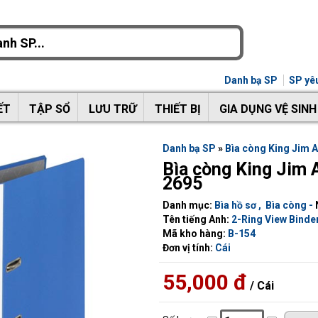
Danh bạ SP
SP yêu
ẾT
TẬP SỔ
LƯU TRỮ
THIẾT BỊ
GIA DỤNG VỆ SINH
Danh bạ SP
»
Bìa còng King Jim 
Bìa còng King Jim 
2695
Danh mục:
Bìa hồ sơ
,
Bìa còng
-
Tên tiếng Anh:
2-Ring View Binde
Mã kho hàng:
B-154
Đơn vị tính:
Cái
55,000 đ
/ Cái