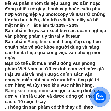
kết và phân nhóm tài liệu bằng lực bấm hoặc
đóng nhiều tờ giấy thành xấp hoặc cuốn phù
hợp với nghiệp vụ photocopy và lưu trữ chứng
từ dán bưu kiện, dán trên vật liệu giấy và bề
mặt nhẵn ✓Tiết kiệm từ 10% - 30%
Sản phẩm được sản xuất bởi các doanh nghiệp
văn phòng phẩm uy tín tại Việt Nam
Sản phẩm
Băng keo
chính hãng đáp ứng tiêu
chuẩn bảo vệ sức khỏe người dùng và nâng
cao tối đa hiệu quả công việc văn phòng mỗi
ngày.
Bạn có thể đặt mua nhiều dòng văn phòng
phẩm Việt Nam tại Officexinh.com với mức giá
thật ưu đãi và nhận được chính sách vận
chuyển miễn phí nếu có dựa trên tổng giá trị
đơn hàng và tùy theo khu vực nhận hàng.
Băng keo trong mini
còn gọi là băng dính có
đơn vị tính là Cuộn và được đóng gói theo quy
cách: 10 cuộn / cây
. Thông tin sản phẩm có thể thay đổi theo