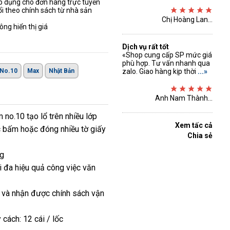
áp dụng cho đơn hàng trực tuyến
ổi theo chính sách từ nhà sản
Chị Hoàng Lan...
ng hiển thị giá
Dịch vụ rất tốt
«Shop cung cấp SP mức giá
phù hợp. Tư vấn nhanh qua
No.10
Max
Nhật Bản
zalo. Giao hàng kịp thời
...»
Anh Nam Thành...
no.10 tạo lổ trên nhiều lớp
Xem tấc cả
ực bấm hoặc đóng nhiều tờ giấy
Chia sẻ
ng
 đa hiệu quả công việc văn
i và nhận được chính sách vận
cách: 12 cái / lốc