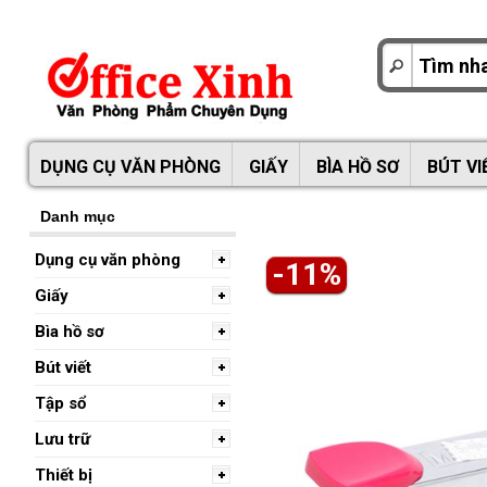
DỤNG CỤ VĂN PHÒNG
GIẤY
BÌA HỒ SƠ
BÚT VI
Danh mục
Dụng cụ văn phòng
-11%
Giấy
Bìa hồ sơ
Bút viết
Tập sổ
Lưu trữ
Thiết bị