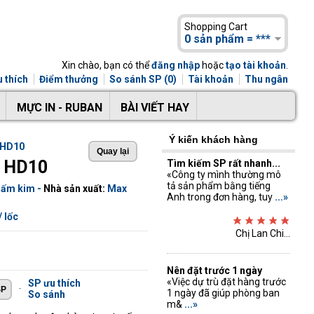
Shopping Cart
0 sản phẩm = ***
Xin chào, bạn có thể
đăng nhập
hoặc
tạo tài khoản
.
 thích
Điểm thưởng
So sánh SP (0)
Tài khoản
Thu ngân
MỰC IN - RUBAN
BÀI VIẾT HAY
Ý kiến khách hàng
 HD10
x HD10
Tìm kiếm SP rất nhanh...
«Công ty mình thường mô
tả sản phẩm bằng tiếng
Bấm kim
-
Nhà sản xuất:
Max
Anh trong đơn hàng, tuy
...»
/ lốc
Chị Lan Chi...
Nên đặt trước 1 ngày
«Việc dự trù đặt hàng trước
SP ưu thích
-
1 ngày đã giúp phòng ban
So sánh
m&
...»