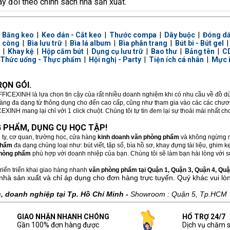
ay đổi theo chính sách nhà sản xuất.
|
Băng keo
|
Keo dán - Cắt keo
|
Thước compa
|
Dây buộc
|
Đóng d
a còng
|
Bìa lưu trữ
|
Bìa lá album
|
Bìa phân trang
|
Bút bi - Bút gel
|
Khay kệ
|
Hộp cắm bút
|
Dụng cụ lưu trữ
|
Bao thư
|
Bảng tên
|
CD
Thức uống - Thực phẩm
|
Hội nghị - Party
|
Tiện ích cá nhân
|
Mực 
ỌN GÓI.
FFICEXINH là lựa chọn tin cậy của rất nhiều doanh nghiệm khi có nhu cầu về đồ 
hàng đa dạng từ thông dụng cho đến cao cấp, cũng như tham gia vào các các chương
XINH mang lại chỉ với 1 click chuột. Chúng tôi tự tin đem lại sự thoải mái nhất c
 PHẨM, DỤNG CỤ HỌC TẬP!
 ty, cơ quan, trường học, cửa hàng
kinh doanh văn phòng phẩm
và không ngừng m
phẩm
đa dạng chủng loại như: bút viết, tập sổ, bìa hồ sơ, khay đựng tài liệu, ghim
hòng phẩm
phù hợp với doanh nhiệp của bạn. Chúng tôi sẽ làm bạn hài lòng với sự
riển triển khai giao hàng nhanh
văn phòng phẩm tại Quận 1, Quận 3, Quận 4, Quận
nhà sản xuất và chỉ áp dụng cho đơn hàng trực tuyến. Quý khác vui lò
 doanh nghiệp tại Tp. Hồ Chí Minh -
Showroom : Quận 5, Tp.HCM
GIAO NHẬN NHANH CHÓNG
HỔ TRỢ 24/7
Gần 100% đơn hàng được
Dịch vụ chăm 