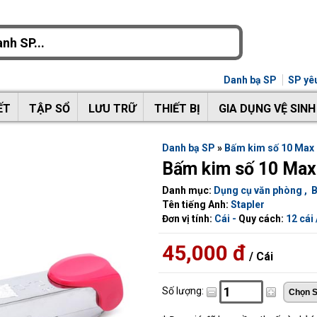
Danh bạ SP
SP yêu
ẾT
TẬP SỔ
LƯU TRỮ
THIẾT BỊ
GIA DỤNG VỆ SINH
Danh bạ SP
»
Bấm kim số 10 Max
Bấm kim số 10 Ma
Danh mục:
Dụng cụ văn phòng
,
Tên tiếng Anh:
Stapler
Đơn vị tính:
Cái -
Quy cách:
12 cái 
45,000 đ
/ Cái
Số lượng: