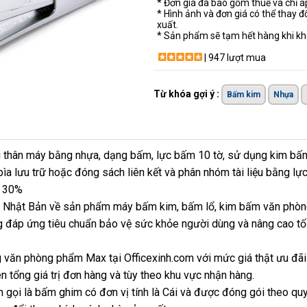
* Đơn giá đã bao gồm thuế và chỉ 
* Hình ảnh và đơn giá có thể thay đ
xuất.
* Sản phẩm sẽ tạm hết hàng khi khô
| 947 lượt mua
Từ khóa gợi ý :
Bấm kim
Nhựa
 thân máy bằng nhựa, dạng bấm, lực bấm 10 tờ, sử dụng kim bấm 
bìa lưu trữ hoặc đóng sách liên kết và phân nhóm tài liệu bằng l
- 30%
tại Nhật Bản về sản phẩm máy bấm kim, bấm lổ, kim bấm văn phò
 đáp ứng tiêu chuẩn bảo vệ sức khỏe người dùng và nâng cao tối
 văn phòng phẩm Max tại Officexinh.com với mức giá thật ưu đã
n tổng giá trị đơn hàng và tùy theo khu vực nhận hàng.
 gọi là bấm ghim có đơn vị tính là Cái và được đóng gói theo quy 