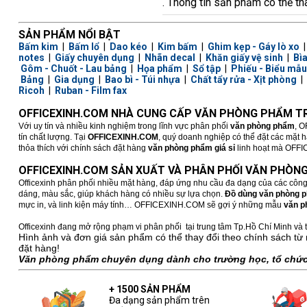
. Thông tin sản phẩm có thể th
SẢN PHẨM NỔI BẬT
Bấm kim
|
Bấm lổ
|
Dao kéo
|
Kim bấm
|
Ghim kẹp - Gáy lò xo
notes
|
Giấy chuyên dụng
|
Nhãn decal
|
Khăn giấy vệ sinh
|
Bì
Gôm - Chuốt - Lau bảng
|
Họa phẩm
|
Sổ tập
|
Phiếu - Biểu mẫu
Bảng
|
Gia dụng
|
Bao bì - Túi nhựa
|
Chất tẩy rửa - Xịt phòng
|
Ricoh
|
Ruban - Film fax
OFFICEXINH.COM NHÀ CUNG CẤP VĂN PHÒNG PHẨM TR
Với uy tín và nhiều kinh nghiệm trong lĩnh vực phân phối
văn phòng phẩm
, O
tín chất lượng. Tại
OFFICEXINH.COM
, quý doanh nghiệp có thể đặt các mặt 
thỏa thích với chính sách đặt hàng
văn phòng phẩm giá sỉ
linh hoạt mà OFFICE
OFFICEXINH.COM SẢN XUẤT VÀ PHÂN PHỐI VĂN PHÒNG
Officexinh phân phối nhiều mặt hàng, đáp ứng nhu cầu đa dạng của các công
dáng, màu sắc, giúp khách hàng có nhiều sự lựa chọn.
Đồ dùng văn phòng 
mực in, và linh kiện máy tính… OFFICEXINH.COM sẽ gợi ý những mẫu
văn p
Officexinh đang mở rộng phạm vi phân phối tại trung tâm Tp.Hồ Chí Minh và t
Hình ảnh và đơn giá sản phẩm có thể thay đổi theo chính sách từ 
đặt hàng!
Văn phòng phẩm chuyên dụng dành cho trường học, tổ chức,
+ 1500 SẢN PHẨM
Đa dạng sản phẩm trên