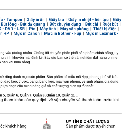
ấu - Tampon
|
Giấy in ấn
|
Giấy bìa
|
Giấy in nhiệt - liên tục
|
Giấy
|
Bút lông - Bút dạ quang
|
Bút chuyên dụng
|
Bút chì
|
Ruột bút
|
 - DVD - USB
|
Pin
|
Máy tính
|
Máy văn phòng
|
Thiết bị điện
|
in HP
|
Mực in Canon
|
Mực in Bother - Fuji
|
Mực in Lexmark -
dùng
văn phòng phẩm
. Chúng tôi chuyên phân phối sản phẩm chính hãng, uy
 trình khuyến mãi định kỳ. Bây giờ bạn có thể trải nghiệm đặt hàng online
ho bạn khi mua hàng.
ở rộng danh mục sản phẩm. Sản phẩm có mẫu mã đẹp, phong phú về kiểu
 kẹp, dao kéo, thước, bảng, băng keo, máy văn phòng, vệ sinh phẩm, gia dụng,
 lựa chọn của mình bằng giá và chất lượng dịch vụ tốt nhất.
 5, Quận 6, Quận 7, Quận 8, Quận 10, Quận 11 ...
ng tham khảo các quy định về vận chuyển và thanh toán trước khi
UY TÍN & CHẤT LƯỢNG
sóc khách hàng
Sản phẩm được tuyển chọn