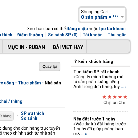
Shopping Cart
0 sản phẩm = ***
Xin chào, bạn có thể
đăng nhập
hoặc
tạo tài khoản
.
 thích
Điểm thưởng
So sánh SP (0)
Tài khoản
Thu ngân
MỰC IN - RUBAN
BÀI VIẾT HAY
Ý kiến khách hàng
Tìm kiếm SP rất nhanh...
«Công ty mình thường mô
tả sản phẩm bằng tiếng
c uống - Thực phẩm
-
Nhà sản
Anh trong đơn hàng, tuy
...»
chai / thùng
Chị Lan Chi...
SP ưu thích
-
So sánh
Nên đặt trước 1 ngày
«Việc dự trù đặt hàng trước
áp dụng cho đơn hàng trực tuyến
1 ngày đã giúp phòng ban
ổi theo chính sách từ nhà sản
m&
...»