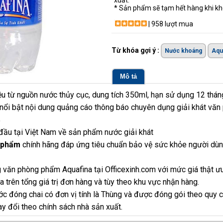
xuất.
* Sản phẩm sẽ tạm hết hàng khi khô
| 958 lượt mua
Từ khóa gợi ý :
Nước khoáng
Aqu
Mô tả
u từ nguồn nước thủy cục, dung tích 350ml, hạn sử dụng 12 tháng i
ổi bật nội dung quảng cáo thông báo chuyên dụng giải khát văn ph
%
đầu tại Việt Nam về sản phẩm nước giải khát
 phẩm
chính hãng đáp ứng tiêu chuẩn bảo vệ sức khỏe người dùng
 văn phòng phẩm Aquafina tại Officexinh.com với mức giá thật ư
 trên tổng giá trị đơn hàng và tùy theo khu vực nhận hàng.
ớc đóng chai có đơn vị tính là Thùng và được đóng gói theo quy c
ay đổi theo chính sách nhà sản xuất.