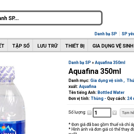
Danh bạ SP
SP yêu
ẾT
TẬP SỔ
LƯU TRỮ
THIẾT BỊ
GIA DỤNG VỆ SINH
Danh bạ SP
»
Aquafina 350ml
Aquafina 350ml
Danh mục:
Gia dụng vệ sinh
,
Thứ
xuất:
Aquafina
Tên tiếng Anh:
Bottled Water
Đơn vị tính:
Thùng -
Quy cách:
24 
Số lượng:
* Đơn giá đã bao gồm thuế và chỉ 
* Hình ảnh và đơn giá có thể thay đ