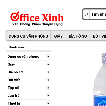
DỤNG CỤ VĂN PHÒNG
GIẤY
BÌA HỒ SƠ
BÚT VI
Danh mục
Dụng cụ văn phòng
Giấy
Bìa hồ sơ
Bút viết
Tập sổ
Lưu trữ
Thiết bị