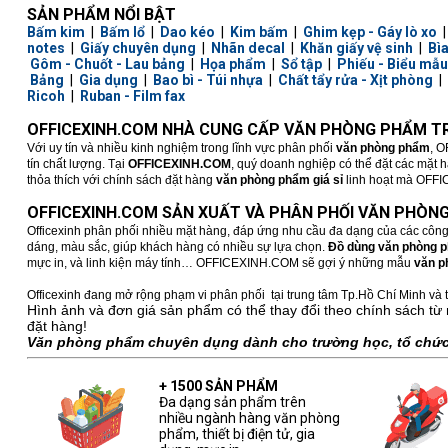
SẢN PHẨM NỔI BẬT
Bấm kim
|
Bấm lổ
|
Dao kéo
|
Kim bấm
|
Ghim kẹp - Gáy lò xo
notes
|
Giấy chuyên dụng
|
Nhãn decal
|
Khăn giấy vệ sinh
|
Bì
Gôm - Chuốt - Lau bảng
|
Họa phẩm
|
Sổ tập
|
Phiếu - Biểu mẫu
Bảng
|
Gia dụng
|
Bao bì - Túi nhựa
|
Chất tẩy rửa - Xịt phòng
|
Ricoh
|
Ruban - Film fax
OFFICEXINH.COM NHÀ CUNG CẤP VĂN PHÒNG PHẨM TR
Với uy tín và nhiều kinh nghiệm trong lĩnh vực phân phối
văn phòng phẩm
, O
tín chất lượng. Tại
OFFICEXINH.COM
, quý doanh nghiệp có thể đặt các mặt 
thỏa thích với chính sách đặt hàng
văn phòng phẩm giá sỉ
linh hoạt mà OFFICE
OFFICEXINH.COM SẢN XUẤT VÀ PHÂN PHỐI VĂN PHÒNG
Officexinh phân phối nhiều mặt hàng, đáp ứng nhu cầu đa dạng của các công
dáng, màu sắc, giúp khách hàng có nhiều sự lựa chọn.
Đồ dùng văn phòng 
mực in, và linh kiện máy tính… OFFICEXINH.COM sẽ gợi ý những mẫu
văn p
Officexinh đang mở rộng phạm vi phân phối tại trung tâm Tp.Hồ Chí Minh và t
Hình ảnh và đơn giá sản phẩm có thể thay đổi theo chính sách từ 
đặt hàng!
Văn phòng phẩm chuyên dụng dành cho trường học, tổ chức,
+ 1500 SẢN PHẨM
Đa dạng sản phẩm trên
nhiều ngành hàng văn phòng
phẩm, thiết bị điện tử, gia