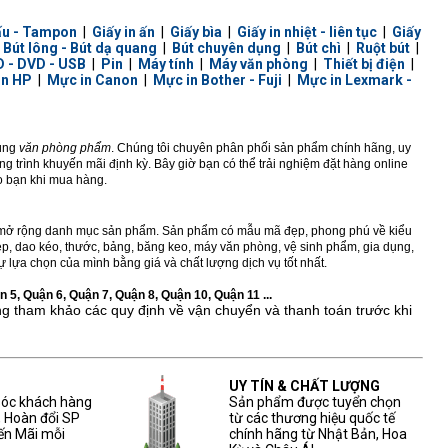
ấu - Tampon
|
Giấy in ấn
|
Giấy bìa
|
Giấy in nhiệt - liên tục
|
Giấy
|
Bút lông - Bút dạ quang
|
Bút chuyên dụng
|
Bút chì
|
Ruột bút
|
 - DVD - USB
|
Pin
|
Máy tính
|
Máy văn phòng
|
Thiết bị điện
|
in HP
|
Mực in Canon
|
Mực in Bother - Fuji
|
Mực in Lexmark -
dùng
văn phòng phẩm
. Chúng tôi chuyên phân phối sản phẩm chính hãng, uy
 trình khuyến mãi định kỳ. Bây giờ bạn có thể trải nghiệm đặt hàng online
ho bạn khi mua hàng.
ở rộng danh mục sản phẩm. Sản phẩm có mẫu mã đẹp, phong phú về kiểu
 kẹp, dao kéo, thước, bảng, băng keo, máy văn phòng, vệ sinh phẩm, gia dụng,
 lựa chọn của mình bằng giá và chất lượng dịch vụ tốt nhất.
 5, Quận 6, Quận 7, Quận 8, Quận 10, Quận 11 ...
ng tham khảo các quy định về vận chuyển và thanh toán trước khi
UY TÍN & CHẤT LƯỢNG
sóc khách hàng
Sản phẩm được tuyển chọn
, Hoàn đổi SP
từ các thương hiệu quốc tế
ến Mãi mỗi
chính hãng từ Nhật Bản, Hoa