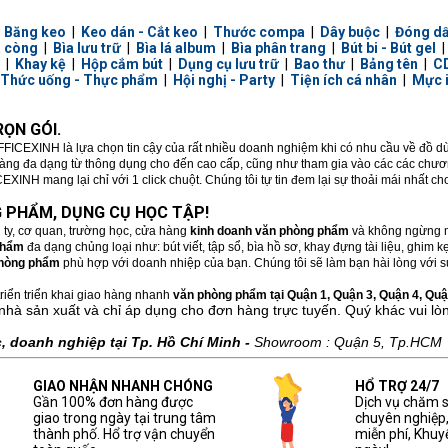
|
Băng keo
|
Keo dán - Cắt keo
|
Thước compa
|
Dây buộc
|
Đóng d
a còng
|
Bìa lưu trữ
|
Bìa lá album
|
Bìa phân trang
|
Bút bi - Bút gel
|
Khay kệ
|
Hộp cắm bút
|
Dụng cụ lưu trữ
|
Bao thư
|
Bảng tên
|
CD
Thức uống - Thực phẩm
|
Hội nghị - Party
|
Tiện ích cá nhân
|
Mực 
ỌN GÓI.
FFICEXINH là lựa chọn tin cậy của rất nhiều doanh nghiệm khi có nhu cầu về đồ 
hàng đa dạng từ thông dụng cho đến cao cấp, cũng như tham gia vào các các chương
XINH mang lại chỉ với 1 click chuột. Chúng tôi tự tin đem lại sự thoải mái nhất c
 PHẨM, DỤNG CỤ HỌC TẬP!
 ty, cơ quan, trường học, cửa hàng
kinh doanh văn phòng phẩm
và không ngừng m
phẩm
đa dạng chủng loại như: bút viết, tập sổ, bìa hồ sơ, khay đựng tài liệu, ghim
hòng phẩm
phù hợp với doanh nhiệp của bạn. Chúng tôi sẽ làm bạn hài lòng với sự
riển triển khai giao hàng nhanh
văn phòng phẩm tại Quận 1, Quận 3, Quận 4, Quận
nhà sản xuất và chỉ áp dụng cho đơn hàng trực tuyến. Quý khác vui lò
 doanh nghiệp tại Tp. Hồ Chí Minh -
Showroom : Quận 5, Tp.HCM
GIAO NHẬN NHANH CHÓNG
HỔ TRỢ 24/7
Gần 100% đơn hàng được
Dịch vụ chăm 
giao trong ngày tại trung tâm
chuyên nghiệp
thành phố. Hổ trợ vận chuyển
miễn phí, Khuy