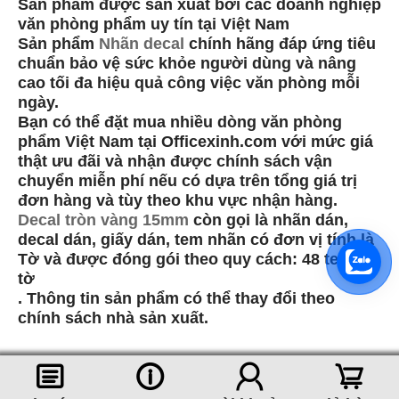
Sản phẩm được sản xuất bởi các doanh nghiệp
văn phòng phẩm uy tín tại Việt Nam
Sản phẩm
Nhãn decal
chính hãng đáp ứng tiêu
chuẩn bảo vệ sức khỏe người dùng và nâng
cao tối đa hiệu quả công việc văn phòng mỗi
ngày.
Bạn có thể đặt mua nhiều dòng văn phòng
phẩm Việt Nam tại Officexinh.com với mức giá
thật ưu đãi và nhận được chính sách vận
chuyển miễn phí nếu có dựa trên tổng giá trị
đơn hàng và tùy theo khu vực nhận hàng.
Decal tròn vàng 15mm
còn gọi là nhãn dán,
decal dán, giấy dán, tem nhãn có đơn vị tính là
Tờ và được đóng gói theo quy cách: 48 tem /
tờ
. Thông tin sản phẩm có thể thay đổi theo
chính sách nhà sản xuất.
󰈂
󰈢
󰃳
󰃦