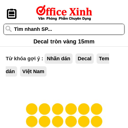
󰆎
Decal tròn vàng 15mm
Từ khóa gợi ý :
Nhãn dán
Decal
Tem
dán
Việt Nam