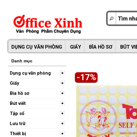
DỤNG CỤ VĂN PHÒNG
GIẤY
BÌA HỒ SƠ
BÚT VI
Danh mục
Dụng cụ văn phòng
-17%
Giấy
Bìa hồ sơ
Bút viết
Tập sổ
Lưu trữ
Thiết bị