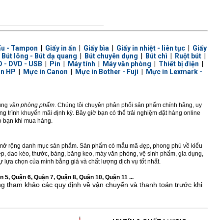
ấu - Tampon
|
Giấy in ấn
|
Giấy bìa
|
Giấy in nhiệt - liên tục
|
Giấy
|
Bút lông - Bút dạ quang
|
Bút chuyên dụng
|
Bút chì
|
Ruột bút
|
 - DVD - USB
|
Pin
|
Máy tính
|
Máy văn phòng
|
Thiết bị điện
|
in HP
|
Mực in Canon
|
Mực in Bother - Fuji
|
Mực in Lexmark -
dùng
văn phòng phẩm
. Chúng tôi chuyên phân phối sản phẩm chính hãng, uy
 trình khuyến mãi định kỳ. Bây giờ bạn có thể trải nghiệm đặt hàng online
ho bạn khi mua hàng.
ở rộng danh mục sản phẩm. Sản phẩm có mẫu mã đẹp, phong phú về kiểu
 kẹp, dao kéo, thước, bảng, băng keo, máy văn phòng, vệ sinh phẩm, gia dụng,
 lựa chọn của mình bằng giá và chất lượng dịch vụ tốt nhất.
 5, Quận 6, Quận 7, Quận 8, Quận 10, Quận 11 ...
ng tham khảo các quy định về vận chuyển và thanh toán trước khi