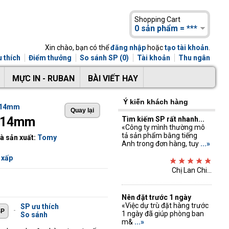
Shopping Cart
0 sản phẩm = ***
Xin chào, bạn có thể
đăng nhập
hoặc
tạo tài khoản
.
 thích
Điểm thưởng
So sánh SP (0)
Tài khoản
Thu ngân
MỰC IN - RUBAN
BÀI VIẾT HAY
Ý kiến khách hàng
 Ø14mm
 Ø14mm
Tìm kiếm SP rất nhanh...
«Công ty mình thường mô
tả sản phẩm bằng tiếng
à sản xuất:
Tomy
Anh trong đơn hàng, tuy
...»
 xấp
Chị Lan Chi...
Nên đặt trước 1 ngày
«Việc dự trù đặt hàng trước
SP ưu thích
-
1 ngày đã giúp phòng ban
So sánh
m&
...»