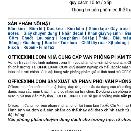
quy cách: 10 tờ / xấp
. Thông tin sản phẩm có thể th
SẢN PHẨM NỔI BẬT
Bấm kim
|
Bấm lổ
|
Dao kéo
|
Kim bấm
|
Ghim kẹp - Gáy lò xo
notes
|
Giấy chuyên dụng
|
Nhãn decal
|
Khăn giấy vệ sinh
|
Bì
Gôm - Chuốt - Lau bảng
|
Họa phẩm
|
Sổ tập
|
Phiếu - Biểu mẫu
Bảng
|
Gia dụng
|
Bao bì - Túi nhựa
|
Chất tẩy rửa - Xịt phòng
|
Ricoh
|
Ruban - Film fax
OFFICEXINH.COM NHÀ CUNG CẤP VĂN PHÒNG PHẨM TR
Với uy tín và nhiều kinh nghiệm trong lĩnh vực phân phối
văn phòng phẩm
, O
tín chất lượng. Tại
OFFICEXINH.COM
, quý doanh nghiệp có thể đặt các mặt 
thỏa thích với chính sách đặt hàng
văn phòng phẩm giá sỉ
linh hoạt mà OFFICE
OFFICEXINH.COM SẢN XUẤT VÀ PHÂN PHỐI VĂN PHÒNG
Officexinh phân phối nhiều mặt hàng, đáp ứng nhu cầu đa dạng của các công
dáng, màu sắc, giúp khách hàng có nhiều sự lựa chọn.
Đồ dùng văn phòng 
mực in, và linh kiện máy tính… OFFICEXINH.COM sẽ gợi ý những mẫu
văn p
Officexinh đang mở rộng phạm vi phân phối tại trung tâm Tp.Hồ Chí Minh và t
Hình ảnh và đơn giá sản phẩm có thể thay đổi theo chính sách từ 
đặt hàng!
Văn phòng phẩm chuyên dụng dành cho trường học, tổ chức,