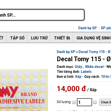
Danh bạ SP
SP yêu
ẾT
TẬP SỔ
LƯU TRỮ
THIẾT BỊ
GIA DỤNG VỆ SINH
Danh bạ SP
»
Decal Tomy 115 -
Decal Tomy 115 -
Danh mục:
Giấy
,
Nhãn decal
-
Nh
Tên tiếng Anh:
Labels
Đơn vị tính:
Xấp -
Quy cách:
10 tờ /
14,000 đ
/ Xấp
Số lượng: