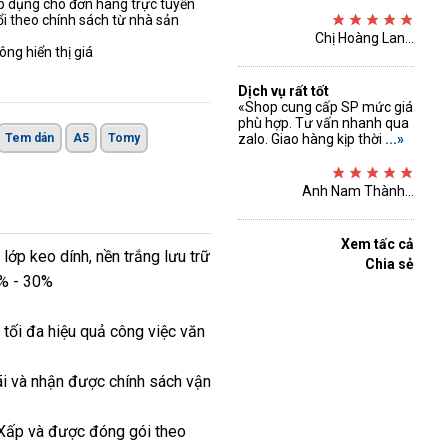
áp dụng cho đơn hàng trực tuyến
ổi theo chính sách từ nhà sản
Chị Hoàng Lan...
ng hiển thị giá
Dịch vụ rất tốt
«Shop cung cấp SP mức giá
phù hợp. Tư vấn nhanh qua
Tem dán
A5
Tomy
zalo. Giao hàng kịp thời
...»
Anh Nam Thành...
Xem tấc cả
ớp keo dính, nền trắng lưu trữ
Chia sẻ
0% - 30%
tối đa hiệu quả công việc văn
ãi và nhận được chính sách vận
à Xấp và được đóng gói theo