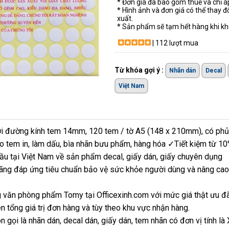
* Đơn giá đã bao gồm thuế và chỉ 
* Hình ảnh và đơn giá có thể thay đ
xuất.
* Sản phẩm sẽ tạm hết hàng khi khô
| 112 lượt mua
Từ khóa gợi ý :
Nhãn dán
Decal
Việt Nam
i đường kính tem 14mm, 120 tem / tờ A5 (148 x 210mm), có phủ l
tạo tem in, làm dấu, bìa nhãn bưu phẩm, hàng hóa ✓Tiết kiệm từ 1
ầu tại Việt Nam về sản phẩm decal, giấy dán, giấy chuyên dụng
ãng đáp ứng tiêu chuẩn bảo vệ sức khỏe người dùng và nâng cao 
 văn phòng phẩm Tomy tại Officexinh.com với mức giá thật ưu đ
n tổng giá trị đơn hàng và tùy theo khu vực nhận hàng.
n gọi là nhãn dán, decal dán, giấy dán, tem nhãn có đơn vị tính l