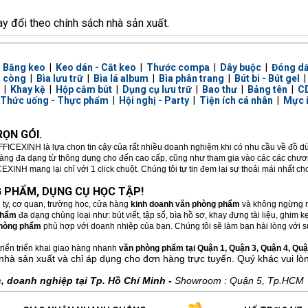
ay đổi theo chính sách nhà sản xuất.
|
Băng keo
|
Keo dán - Cắt keo
|
Thước compa
|
Dây buộc
|
Đóng d
a còng
|
Bìa lưu trữ
|
Bìa lá album
|
Bìa phân trang
|
Bút bi - Bút gel
|
Khay kệ
|
Hộp cắm bút
|
Dụng cụ lưu trữ
|
Bao thư
|
Bảng tên
|
CD
Thức uống - Thực phẩm
|
Hội nghị - Party
|
Tiện ích cá nhân
|
Mực 
ỌN GÓI.
FFICEXINH là lựa chọn tin cậy của rất nhiều doanh nghiệm khi có nhu cầu về đồ 
hàng đa dạng từ thông dụng cho đến cao cấp, cũng như tham gia vào các các chương
XINH mang lại chỉ với 1 click chuột. Chúng tôi tự tin đem lại sự thoải mái nhất c
 PHẨM, DỤNG CỤ HỌC TẬP!
 ty, cơ quan, trường học, cửa hàng
kinh doanh văn phòng phẩm
và không ngừng m
phẩm
đa dạng chủng loại như: bút viết, tập sổ, bìa hồ sơ, khay đựng tài liệu, ghim
hòng phẩm
phù hợp với doanh nhiệp của bạn. Chúng tôi sẽ làm bạn hài lòng với sự
riển triển khai giao hàng nhanh
văn phòng phẩm tại Quận 1, Quận 3, Quận 4, Quận
nhà sản xuất và chỉ áp dụng cho đơn hàng trực tuyến. Quý khác vui lò
 doanh nghiệp tại Tp. Hồ Chí Minh -
Showroom : Quận 5, Tp.HCM