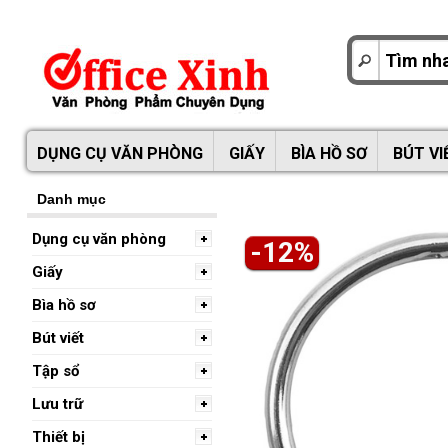
DỤNG CỤ VĂN PHÒNG
GIẤY
BÌA HỒ SƠ
BÚT VI
Danh mục
Dụng cụ văn phòng
-12%
Giấy
Bìa hồ sơ
Bút viết
Tập sổ
Lưu trữ
Thiết bị