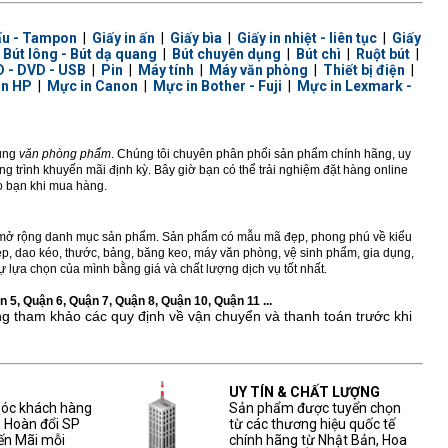
ấu - Tampon
|
Giấy in ấn
|
Giấy bìa
|
Giấy in nhiệt - liên tục
|
Giấy
|
Bút lông - Bút dạ quang
|
Bút chuyên dụng
|
Bút chì
|
Ruột bút
|
 - DVD - USB
|
Pin
|
Máy tính
|
Máy văn phòng
|
Thiết bị điện
|
in HP
|
Mực in Canon
|
Mực in Bother - Fuji
|
Mực in Lexmark -
dùng
văn phòng phẩm
. Chúng tôi chuyên phân phối sản phẩm chính hãng, uy
 trình khuyến mãi định kỳ. Bây giờ bạn có thể trải nghiệm đặt hàng online
ho bạn khi mua hàng.
ở rộng danh mục sản phẩm. Sản phẩm có mẫu mã đẹp, phong phú về kiểu
 kẹp, dao kéo, thước, bảng, băng keo, máy văn phòng, vệ sinh phẩm, gia dụng,
 lựa chọn của mình bằng giá và chất lượng dịch vụ tốt nhất.
 5, Quận 6, Quận 7, Quận 8, Quận 10, Quận 11 ...
ng tham khảo các quy định về vận chuyển và thanh toán trước khi
UY TÍN & CHẤT LƯỢNG
sóc khách hàng
Sản phẩm được tuyển chọn
, Hoàn đổi SP
từ các thương hiệu quốc tế
ến Mãi mỗi
chính hãng từ Nhật Bản, Hoa