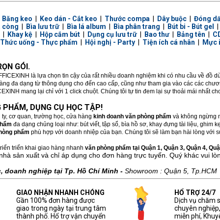
|
Băng keo
|
Keo dán - Cắt keo
|
Thước compa
|
Dây buộc
|
Đóng d
a còng
|
Bìa lưu trữ
|
Bìa lá album
|
Bìa phân trang
|
Bút bi - Bút gel
|
Khay kệ
|
Hộp cắm bút
|
Dụng cụ lưu trữ
|
Bao thư
|
Bảng tên
|
CD
Thức uống - Thực phẩm
|
Hội nghị - Party
|
Tiện ích cá nhân
|
Mực 
ỌN GÓI.
FFICEXINH là lựa chọn tin cậy của rất nhiều doanh nghiệm khi có nhu cầu về đồ 
hàng đa dạng từ thông dụng cho đến cao cấp, cũng như tham gia vào các các chương
XINH mang lại chỉ với 1 click chuột. Chúng tôi tự tin đem lại sự thoải mái nhất c
 PHẨM, DỤNG CỤ HỌC TẬP!
 ty, cơ quan, trường học, cửa hàng
kinh doanh văn phòng phẩm
và không ngừng m
phẩm
đa dạng chủng loại như: bút viết, tập sổ, bìa hồ sơ, khay đựng tài liệu, ghim
hòng phẩm
phù hợp với doanh nhiệp của bạn. Chúng tôi sẽ làm bạn hài lòng với sự
riển triển khai giao hàng nhanh
văn phòng phẩm tại Quận 1, Quận 3, Quận 4, Quận
nhà sản xuất và chỉ áp dụng cho đơn hàng trực tuyến. Quý khác vui lò
 doanh nghiệp tại Tp. Hồ Chí Minh -
Showroom : Quận 5, Tp.HCM
GIAO NHẬN NHANH CHÓNG
HỔ TRỢ 24/7
Gần 100% đơn hàng được
Dịch vụ chăm 
giao trong ngày tại trung tâm
chuyên nghiệp
thành phố. Hổ trợ vận chuyển
miễn phí, Khuy