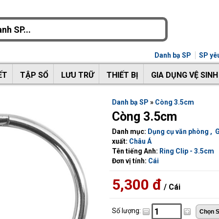
Danh bạ SP
SP yêu
ẾT
TẬP SỔ
LƯU TRỮ
THIẾT BỊ
GIA DỤNG VỆ SINH
Danh bạ SP
»
Còng 3.5cm
Còng 3.5cm
Danh mục:
Dụng cụ văn phòng
,
G
xuất:
Châu Á
Tên tiếng Anh:
Ring Clip - 3.5cm
Đơn vị tính:
Cái
5,300 đ
/ Cái
Số lượng: