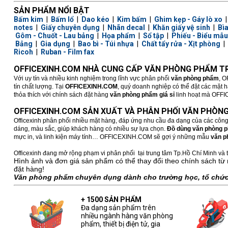
SẢN PHẨM NỔI BẬT
Bấm kim
|
Bấm lổ
|
Dao kéo
|
Kim bấm
|
Ghim kẹp - Gáy lò xo
notes
|
Giấy chuyên dụng
|
Nhãn decal
|
Khăn giấy vệ sinh
|
Bì
Gôm - Chuốt - Lau bảng
|
Họa phẩm
|
Sổ tập
|
Phiếu - Biểu mẫu
Bảng
|
Gia dụng
|
Bao bì - Túi nhựa
|
Chất tẩy rửa - Xịt phòng
|
Ricoh
|
Ruban - Film fax
OFFICEXINH.COM NHÀ CUNG CẤP VĂN PHÒNG PHẨM TR
Với uy tín và nhiều kinh nghiệm trong lĩnh vực phân phối
văn phòng phẩm
, O
tín chất lượng. Tại
OFFICEXINH.COM
, quý doanh nghiệp có thể đặt các mặt 
thỏa thích với chính sách đặt hàng
văn phòng phẩm giá sỉ
linh hoạt mà OFFICE
OFFICEXINH.COM SẢN XUẤT VÀ PHÂN PHỐI VĂN PHÒNG
Officexinh phân phối nhiều mặt hàng, đáp ứng nhu cầu đa dạng của các công
dáng, màu sắc, giúp khách hàng có nhiều sự lựa chọn.
Đồ dùng văn phòng 
mực in, và linh kiện máy tính… OFFICEXINH.COM sẽ gợi ý những mẫu
văn p
Officexinh đang mở rộng phạm vi phân phối tại trung tâm Tp.Hồ Chí Minh và t
Hình ảnh và đơn giá sản phẩm có thể thay đổi theo chính sách từ 
đặt hàng!
Văn phòng phẩm chuyên dụng dành cho trường học, tổ chức,
+ 1500 SẢN PHẨM
Đa dạng sản phẩm trên
nhiều ngành hàng văn phòng
phẩm, thiết bị điện tử, gia