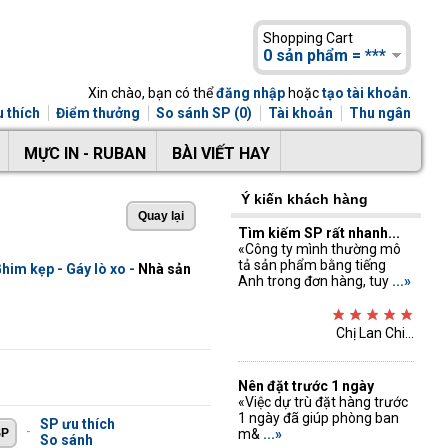
Shopping Cart
0 sản phẩm = ***
Xin chào, bạn có thể
đăng nhập
hoặc
tạo tài khoản
.
 thích
Điểm thưởng
So sánh SP (0)
Tài khoản
Thu ngân
MỰC IN - RUBAN
BÀI VIẾT HAY
Ý kiến khách hàng
Tìm kiếm SP rất nhanh...
«Công ty mình thường mô
tả sản phẩm bằng tiếng
him kẹp - Gáy lò xo
-
Nhà sản
Anh trong đơn hàng, tuy
...»
Chị Lan Chi...
Nên đặt trước 1 ngày
«Việc dự trù đặt hàng trước
1 ngày đã giúp phòng ban
SP ưu thích
-
m&
...»
So sánh