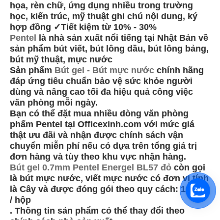
họa, rèn chữ, ứng dụng nhiều trong trường
học, kiến trúc, mỹ thuật ghi chú nội dung, ký
hợp đồng ✓Tiết kiệm từ 10% - 30%
Pentel
là nhà sản xuất nổi tiếng tại Nhật Bản về
sản phẩm bút viết, bút lông dầu, bút lông bảng,
bút mỹ thuật, mực nước
Sản phẩm
Bút gel - Bút mực nước
chính hãng
đáp ứng tiêu chuẩn bảo vệ sức khỏe người
dùng và nâng cao tối đa hiệu quả công việc
văn phòng mỗi ngày.
Bạn có thể đặt mua nhiều dòng văn phòng
phẩm Pentel tại Officexinh.com với mức giá
thật ưu đãi và nhận được chính sách vận
chuyển miễn phí nếu có dựa trên tổng giá trị
đơn hàng và tùy theo khu vực nhận hàng.
Bút gel 0.7mm Pentel Energel BL57 đỏ
còn gọi
là bút mực nước, viết mực nước có đơn vị tính
là Cây và được đóng gói theo quy cách: 12 cây
/ hộp
. Thông tin sản phẩm có thể thay đổi theo