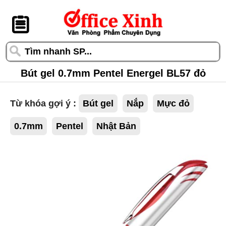
󰆎
Bút gel 0.7mm Pentel Energel BL57 đỏ
Từ khóa gợi ý :
Bút gel
Nắp
Mực đỏ
0.7mm
Pentel
Nhật Bản